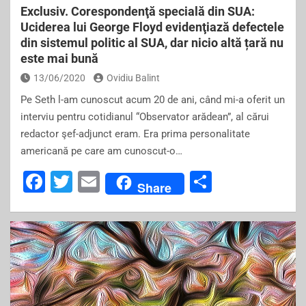
Exclusiv. Corespondenţă specială din SUA:
Uciderea lui George Floyd evidenţiază defectele
din sistemul politic al SUA, dar nicio altă țară nu
este mai bună
13/06/2020
Ovidiu Balint
Pe Seth l-am cunoscut acum 20 de ani, când mi-a oferit un
interviu pentru cotidianul “Observator arădean”, al cărui
redactor şef-adjunct eram. Era prima personalitate
americană pe care am cunoscut-o…
F
T
E
S
Share
a
wi
m
h
c
tt
ai
ar
e
er
l
e
b
o