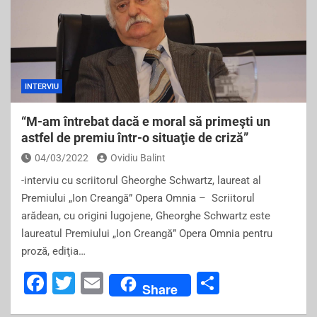
INTERVIU
“M-am întrebat dacă e moral să primeşti un
astfel de premiu într-o situaţie de criză”
04/03/2022
Ovidiu Balint
-interviu cu scriitorul Gheorghe Schwartz, laureat al
Premiului „Ion Creangă” Opera Omnia – Scriitorul
arădean, cu origini lugojene, Gheorghe Schwartz este
laureatul Premiului „Ion Creangă” Opera Omnia pentru
proză, ediţia…
F
T
E
S
Share
a
wi
m
h