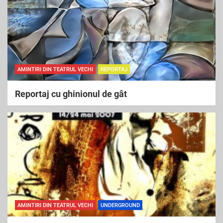
AMINTIRI DIN TEATRUL VECHI
REPORTAJ
Reportaj cu ghinionul de gât
AMINTIRI DIN TEATRUL VECHI
UNDERGROUND