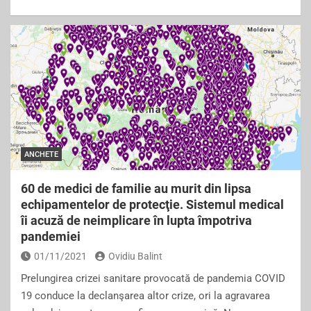
a
wi
m
h
c
tt
ai
ar
e
er
l
e
b
o
o
k
ANCHETE
60 de medici de familie au murit din lipsa
echipamentelor de protecţie. Sistemul medical
îi acuză de neimplicare în lupta împotriva
pandemiei
01/11/2021
Ovidiu Balint
Prelungirea crizei sanitare provocată de pandemia COVID
19 conduce la declanşarea altor crize, ori la agravarea