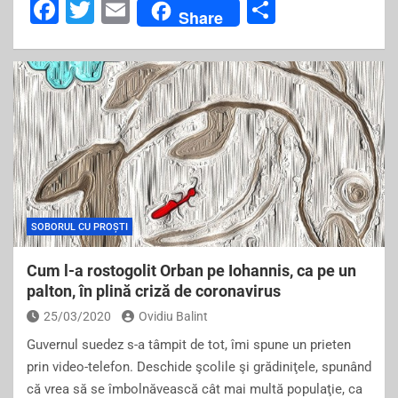
F
T
E
S
Share
a
wi
m
h
c
tt
ai
ar
e
er
l
e
b
o
o
k
SOBORUL CU PROȘTI
Cum l-a rostogolit Orban pe Iohannis, ca pe un
palton, în plină criză de coronavirus
25/03/2020
Ovidiu Balint
Guvernul suedez s-a tâmpit de tot, îmi spune un prieten
prin video-telefon. Deschide şcolile şi grădiniţele, spunând
că vrea să se îmbolnăvească cât mai multă populaţie, ca