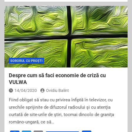
c
tt
ai
ar
e
er
l
e
b
o
o
k
SOBORUL CU PROȘTI
Despre cum să faci economie de criză cu
VULWA
14/04/2020
Ovidiu Balint
Fiind obligat să stau cu privirea înfiptă în televizor, cu
urechile sprijinite de difuzorul radioului şi cu atenţia
curtată de site-urile de ştiri, tocmai dincolo de graniţa
româno-ungară, ce să…