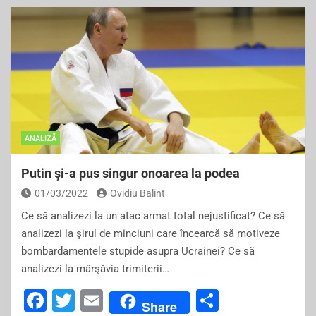
c
tt
ai
ar
e
er
l
e
b
o
o
k
ANALIZĂ
Putin şi-a pus singur onoarea la podea
01/03/2022
Ovidiu Balint
Ce să analizezi la un atac armat total nejustificat? Ce să
analizezi la şirul de minciuni care încearcă să motiveze
bombardamentele stupide asupra Ucrainei? Ce să
analizezi la mârşăvia trimiterii…
F
T
E
S
Share