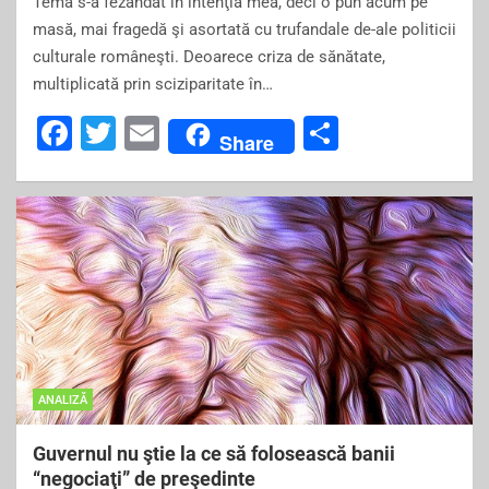
Tema s-a fezandat în intenţia mea, deci o pun acum pe
masă, mai fragedă şi asortată cu trufandale de-ale politicii
culturale româneşti. Deoarece criza de sănătate,
multiplicată prin sciziparitate în…
F
T
E
S
Share
a
wi
m
h
c
tt
ai
ar
e
er
l
e
b
o
o
k
ANALIZĂ
Guvernul nu ştie la ce să folosească banii
“negociaţi” de preşedinte