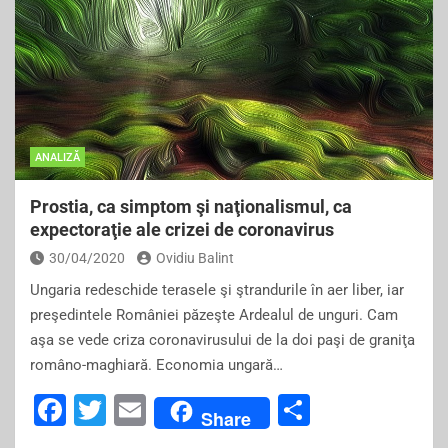
e
er
l
e
b
o
o
k
ANALIZĂ
Prostia, ca simptom şi naţionalismul, ca
expectoraţie ale crizei de coronavirus
30/04/2020
Ovidiu Balint
Ungaria redeschide terasele şi ştrandurile în aer liber, iar
preşedintele României păzeşte Ardealul de unguri. Cam
aşa se vede criza coronavirusului de la doi paşi de graniţa
româno-maghiară. Economia ungară…
F
T
E
S
Share
a
wi
m
h