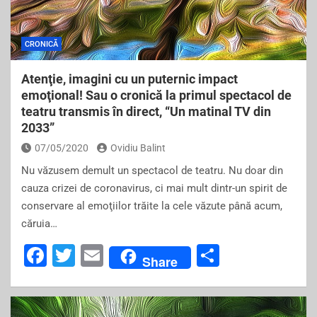
o
k
CRONICĂ
Atenţie, imagini cu un puternic impact
emoţional! Sau o cronică la primul spectacol de
teatru transmis în direct, “Un matinal TV din
2033”
07/05/2020
Ovidiu Balint
Nu văzusem demult un spectacol de teatru. Nu doar din
cauza crizei de coronavirus, ci mai mult dintr-un spirit de
conservare al emoţiilor trăite la cele văzute până acum,
căruia…
F
T
E
S
Share
a
wi
m
h
c
tt
ai
ar