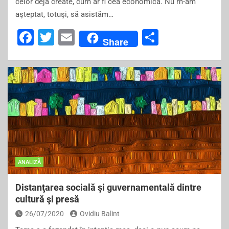
celor deja create, cum ar fi cea economică. Nu m-am
aşteptat, totuşi, să asistăm…
F
T
E
S
Share
a
wi
m
h
c
tt
ai
ar
e
er
l
e
b
o
o
k
ANALIZĂ
Distanţarea socială şi guvernamentală dintre
cultură şi presă
26/07/2020
Ovidiu Balint