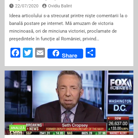
22/07/2020
Ovidiu Balint
Ideea articolului s-a strecurat printre nişte comentarii la o
banală postare pe internet. Mă amuzam de victoria
mincinoasă, ori de minciuna victoriei, proclamate de
preşedintele în funcţie al României, privind…
F
T
E
S
Share
a
wi
m
h
c
tt
ai
ar
e
er
l
e
b
o
o
k
ANALIZĂ